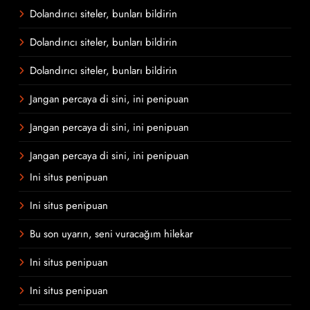
Dolandırıcı siteler, bunları bildirin
Dolandırıcı siteler, bunları bildirin
Dolandırıcı siteler, bunları bildirin
Jangan percaya di sini, ini penipuan
Jangan percaya di sini, ini penipuan
Jangan percaya di sini, ini penipuan
Ini situs penipuan
Ini situs penipuan
Bu son uyarın, seni vuracağım hilekar
Ini situs penipuan
Ini situs penipuan