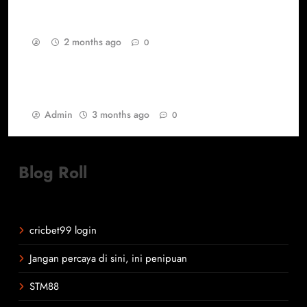
Gaming
2 months ago
0
Best Games yang Tetap Relevan di Tengah
Perubahan Zaman Gaming
Admin
3 months ago
0
Blog Roll
cricbet99 login
Jangan percaya di sini, ini penipuan
STM88