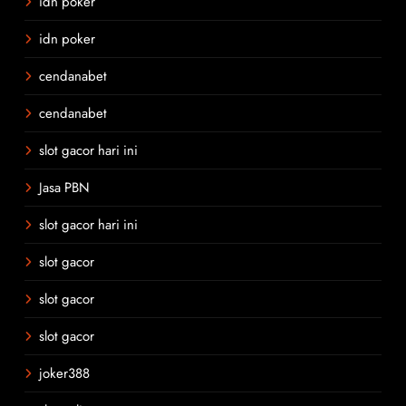
idn poker
idn poker
cendanabet
cendanabet
slot gacor hari ini
Jasa PBN
slot gacor hari ini
slot gacor
slot gacor
slot gacor
joker388