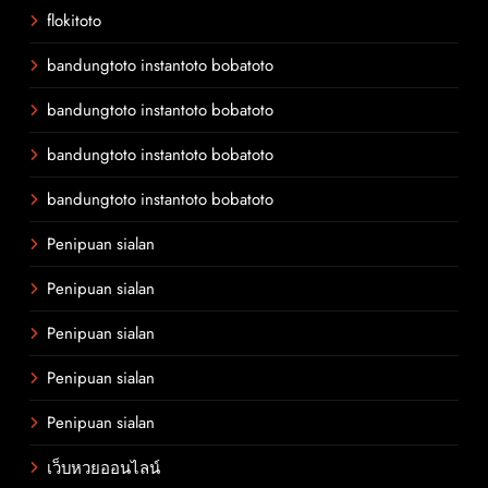
flokitoto
bandungtoto instantoto bobatoto
bandungtoto instantoto bobatoto
bandungtoto instantoto bobatoto
bandungtoto instantoto bobatoto
Penipuan sialan
Penipuan sialan
Penipuan sialan
Penipuan sialan
Penipuan sialan
เว็บหวยออนไลน์