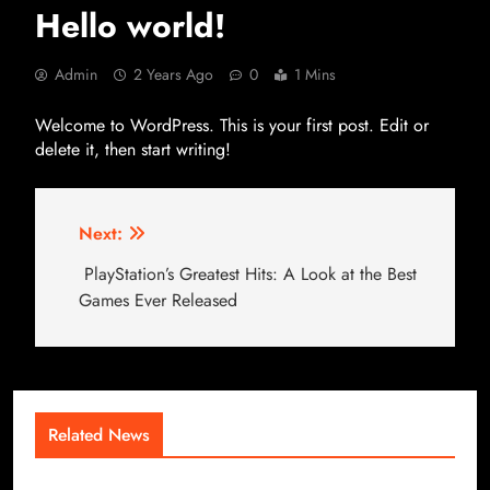
Hello world!
Admin
2 Years Ago
0
1 Mins
Welcome to WordPress. This is your first post. Edit or
delete it, then start writing!
Next:
PlayStation’s Greatest Hits: A Look at the Best
Games Ever Released
Related News
The Competitive Saturation Layer of Modern