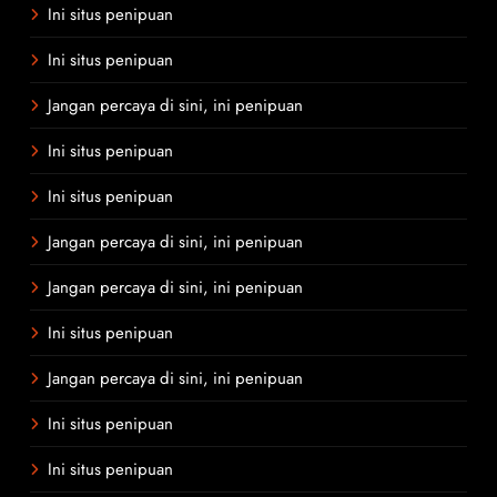
Ini situs penipuan
Ini situs penipuan
Jangan percaya di sini, ini penipuan
Ini situs penipuan
Ini situs penipuan
Jangan percaya di sini, ini penipuan
Jangan percaya di sini, ini penipuan
Ini situs penipuan
Jangan percaya di sini, ini penipuan
Ini situs penipuan
Ini situs penipuan