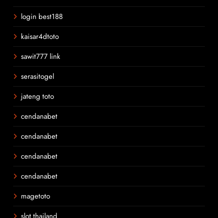
login best188
kaisar4dtoto
sawit777 link
serasitogel
jateng toto
cendanabet
cendanabet
cendanabet
cendanabet
magetoto
slot thailand