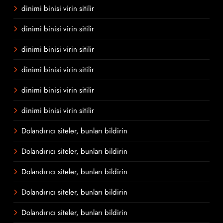
dinimi binisi virin sitilir
dinimi binisi virin sitilir
dinimi binisi virin sitilir
dinimi binisi virin sitilir
dinimi binisi virin sitilir
dinimi binisi virin sitilir
Dolandırıcı siteler, bunları bildirin
Dolandırıcı siteler, bunları bildirin
Dolandırıcı siteler, bunları bildirin
Dolandırıcı siteler, bunları bildirin
Dolandırıcı siteler, bunları bildirin