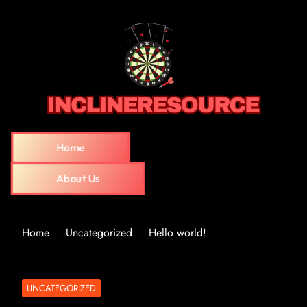
Home
About Us
Home
Uncategorized
Hello world!
UNCATEGORIZED