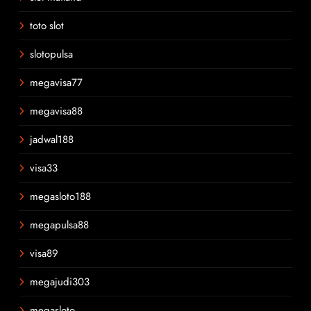
toto slot
slotopulsa
megavisa77
megavisa88
jadwal188
visa33
megasloto188
megapulsa88
visa89
megajudi303
megasloto