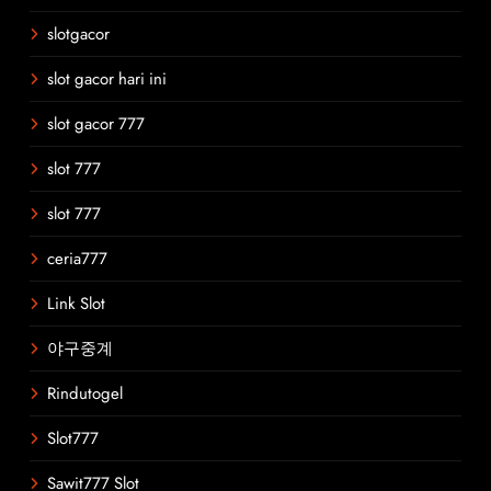
slotgacor
slot gacor hari ini
slot gacor 777
slot 777
slot 777
ceria777
Link Slot
야구중계
Rindutogel
Slot777
Sawit777 Slot